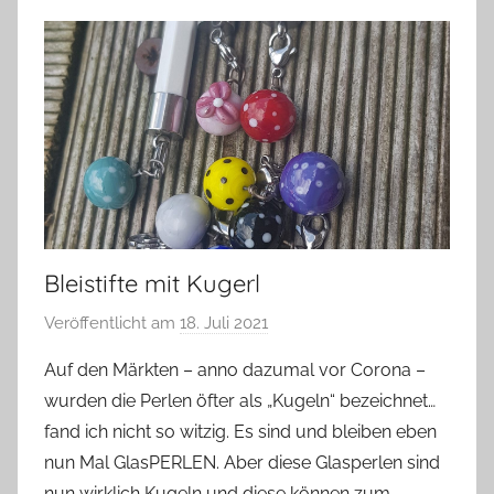
Bleistifte mit Kugerl
Veröffentlicht am
18. Juli 2021
v
o
Auf den Märkten – anno dazumal vor Corona –
n
wurden die Perlen öfter als „Kugeln“ bezeichnet…
G
fand ich nicht so witzig. Es sind und bleiben eben
l
nun Mal GlasPERLEN. Aber diese Glasperlen sind
a
nun wirklich Kugeln und diese können zum