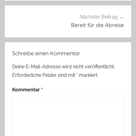
n
g
e
Nächster Beitrag
r
Bereit für die Abreise
,
K
u
Schreibe einen Kommentar
g
e
Deine E-Mail-Adresse wird nicht veröffentlicht.
l
Erforderliche Felder sind mit
*
markiert
,
n
Kommentar
*
o
r
d
i
c
-