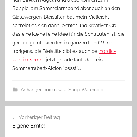
s
Beispiel am Sammelarmband aber auch an den
z
w
Glaszwergen-Bleistiften baumeln. Vielleicht
e
schreibt es sich dann leichter und kreativer. Ob
r
das eine kleine feine Idee für die Schultüten ist, die
g
gerade gefüllt werden im ganzen Land? Und
übrigens, die Bleistifte gibt es auch bei
nordic-
sale im Shop
… jetzt gerade läuft dort eine
Sommerrabatt-Aktion *pssst*….
Anhänger
,
nordic sale
,
Shop
,
Watercolor
A
Beitragsnavigation
n
Vorheriger Beitrag
h
Eigene Ernte!
ä