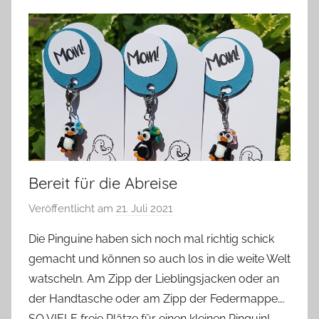
Bereit für die Abreise
Veröffentlicht am
21. Juli 2021
v
o
Die Pinguine haben sich noch mal richtig schick
n
gemacht und können so auch los in die weite Welt
G
watscheln. Am Zipp der Lieblingsjacken oder an
l
der Handtasche oder am Zipp der Federmappe….
a
SO VIELE freie Plätze für einen kleinen Pinguin!