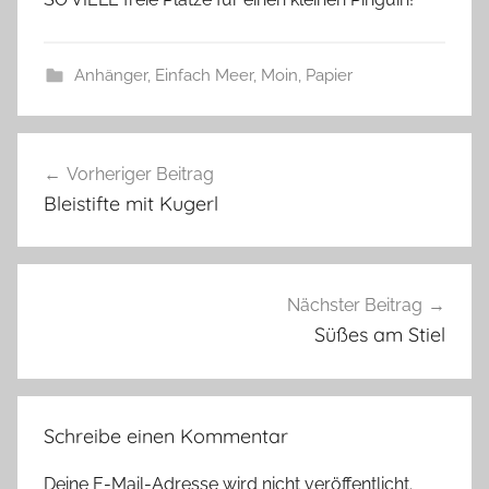
s
z
w
Anhänger
,
Einfach Meer
,
Moin
,
Papier
e
r
A
g
Beitragsnavigation
n
Vorheriger Beitrag
h
Bleistifte mit Kugerl
ä
n
g
e
Nächster Beitrag
r
Süßes am Stiel
Schreibe einen Kommentar
Deine E-Mail-Adresse wird nicht veröffentlicht.