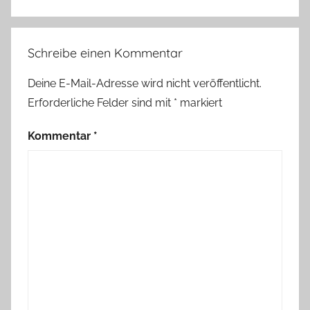
,
B
l
Schreibe einen Kommentar
e
i
Deine E-Mail-Adresse wird nicht veröffentlicht.
s
Erforderliche Felder sind mit
*
markiert
t
i
Kommentar
*
f
t
,
R
e
g
e
n
b
o