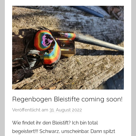
Regenbogen Bleistifte coming soon!
Veröffentlicht am
31. August 2022
v
o
Wie findet ihr den Bleistift? Ich bin total
n
begeistert!!! Schwarz, unscheinbar. Dann spitzt
G