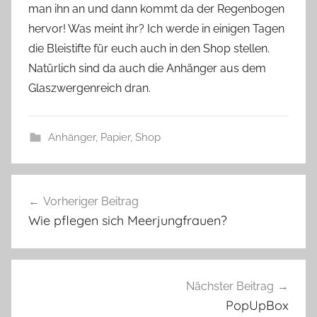
man ihn an und dann kommt da der Regenbogen
l
hervor! Was meint ihr? Ich werde in einigen Tagen
a
die Bleistifte für euch auch in den Shop stellen.
s
Natürlich sind da auch die Anhänger aus dem
z
w
Glaszwergenreich dran.
e
r
Anhänger
,
Papier
,
Shop
g
A
Beitragsnavigation
n
Vorheriger Beitrag
h
Wie pflegen sich Meerjungfrauen?
ä
n
g
e
Nächster Beitrag
r
PopUpBox