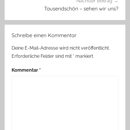
Nächster Beitrag
r
Tausendschön – sehen wir uns?
,
B
o
Schreibe einen Kommentar
x
,
Deine E-Mail-Adresse wird nicht veröffentlicht.
P
Erforderliche Felder sind mit
*
markiert
a
p
Kommentar
*
i
e
r
b
a
s
t
e