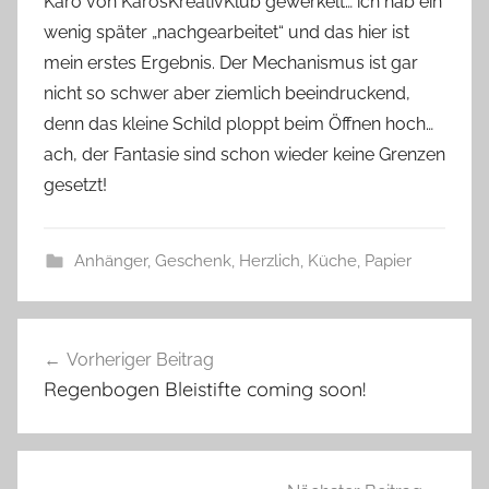
Karo von KarosKreativKlub gewerkelt… ich hab ein
G
wenig später „nachgearbeitet“ und das hier ist
l
mein erstes Ergebnis. Der Mechanismus ist gar
a
nicht so schwer aber ziemlich beeindruckend,
s
denn das kleine Schild ploppt beim Öffnen hoch…
z
w
ach, der Fantasie sind schon wieder keine Grenzen
e
gesetzt!
r
g
Anhänger
,
Geschenk
,
Herzlich
,
Küche
,
Papier
A
Beitragsnavigation
n
Vorheriger Beitrag
h
Regenbogen Bleistifte coming soon!
ä
n
g
e