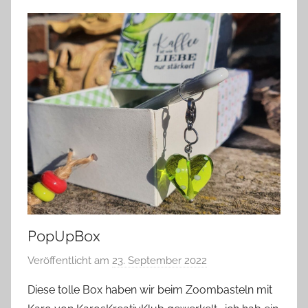
PopUpBox
Veröffentlicht am
23. September 2022
v
o
Diese tolle Box haben wir beim Zoombasteln mit
n