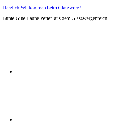
Zum
Herzlich Willkommen beim Glaszwerg!
Inhalt
Bunte Gute Laune Perlen aus dem Glaszwergenreich
springen
Allgemeine
Geschäftsbedingungen
Sicherheitshinweise
Impressum