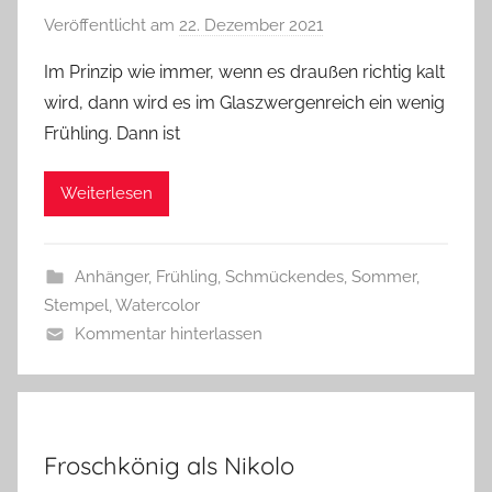
Veröffentlicht am
22. Dezember 2021
v
o
Im Prinzip wie immer, wenn es draußen richtig kalt
n
wird, dann wird es im Glaszwergenreich ein wenig
G
Frühling. Dann ist
l
a
Weiterlesen
s
z
w
Anhänger
,
Frühling
,
Schmückendes
,
Sommer
,
e
Stempel
,
Watercolor
r
Kommentar hinterlassen
g
Froschkönig als Nikolo