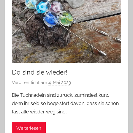
Da sind sie wieder!
Veröffentlicht am
4. Mai 2023
v
o
Die Tuchnadeln sind zurück, zumindest kurz,
n
denn ihr seid so begeistert davon, dass sie schon
G
fast alle wieder weg sind,
l
a
Weiterlesen
s