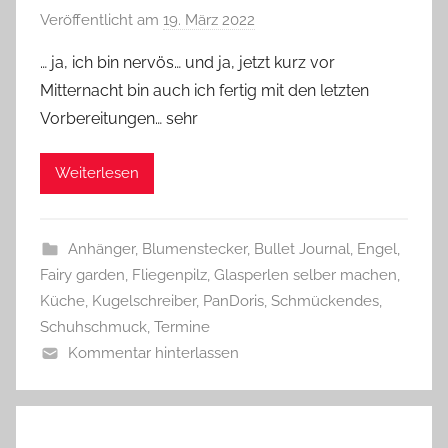
Veröffentlicht am
19. März 2022
v
o
… ja, ich bin nervös… und ja, jetzt kurz vor
n
Mitternacht bin auch ich fertig mit den letzten
G
Vorbereitungen… sehr
l
a
Weiterlesen
s
z
w
Anhänger
,
Blumenstecker
,
Bullet Journal
,
Engel
,
e
Fairy garden
,
Fliegenpilz
,
Glasperlen selber machen
,
r
Küche
,
Kugelschreiber
,
PanDoris
,
Schmückendes
,
g
Schuhschmuck
,
Termine
Kommentar hinterlassen