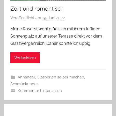
Zart und romantisch
Veröffentlicht am
19. Juni 2022
v
o
Meine Rose ist wohl glücklich mit ihrem luftigen
n
Sonnenplatz auf unserer Terasse direkt vor dem
G
Glaszwergenreich. Daher konnte ich üppig
l
a
Weiterlesen
s
z
w
Anhänger
,
Glasperlen selber machen
,
e
Schmückendes
r
Kommentar hinterlassen
g