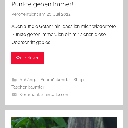
Punkte gehen immer!
Veröffentlicht am
20. Juli 2022
v
o
Auch auf die Gefahr hin, dass ich mich wiederhole:
n
Punkte gehen immer… ich bin mir sicher, diese
G
Überschrift gab es
l
a
Weiterlesen
s
z
w
Anhänger
,
Schmückendes
,
Shop
,
e
Taschenbaumler
r
Kommentar hinterlassen
g