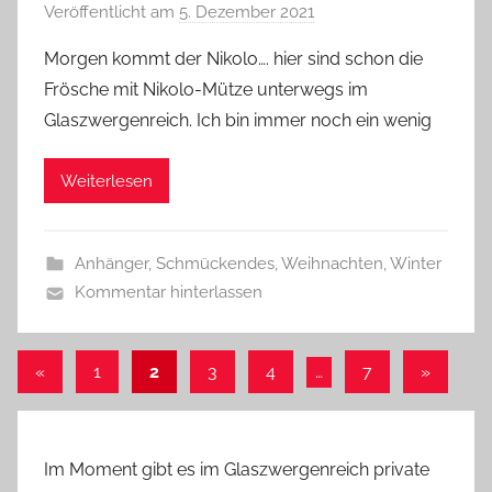
Veröffentlicht am
5. Dezember 2021
v
o
Morgen kommt der Nikolo…. hier sind schon die
n
Frösche mit Nikolo-Mütze unterwegs im
G
Glaszwergenreich. Ich bin immer noch ein wenig
l
a
Weiterlesen
s
z
w
Anhänger
,
Schmückendes
,
Weihnachten
,
Winter
e
Kommentar hinterlassen
r
g
Seitennummerierung
Vorherige
Nächste
«
1
2
3
4
…
7
»
Beiträge
Beiträge
der
Beiträge
Im Moment gibt es im Glaszwergenreich private