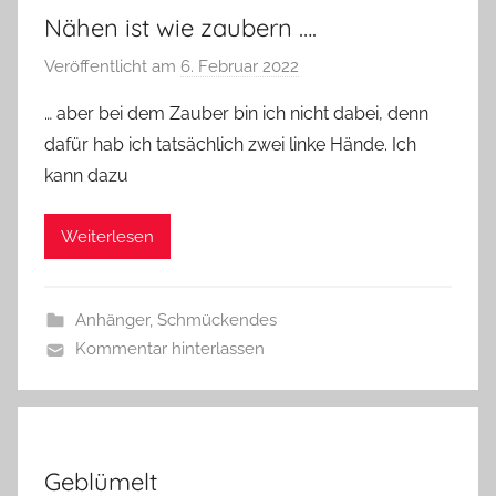
Nähen ist wie zaubern ….
Veröffentlicht am
6. Februar 2022
v
o
… aber bei dem Zauber bin ich nicht dabei, denn
n
dafür hab ich tatsächlich zwei linke Hände. Ich
G
kann dazu
l
a
Weiterlesen
s
z
w
Anhänger
,
Schmückendes
e
Kommentar hinterlassen
r
g
Geblümelt