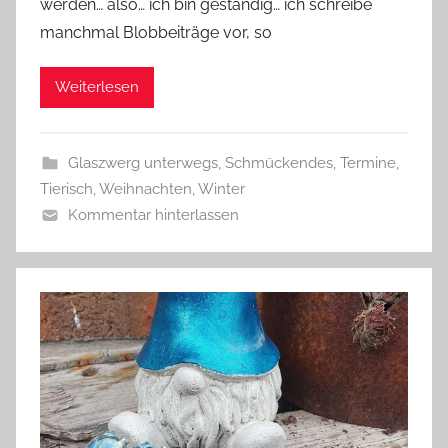
werden… also… ich bin geständig… ich schreibe
G
manchmal Blobbeiträge vor, so
l
a
Weiterlesen
s
z
w
Glaszwerg unterwegs
,
Schmückendes
,
Termine
,
e
Tierisch
,
Weihnachten
,
Winter
r
Kommentar hinterlassen
g