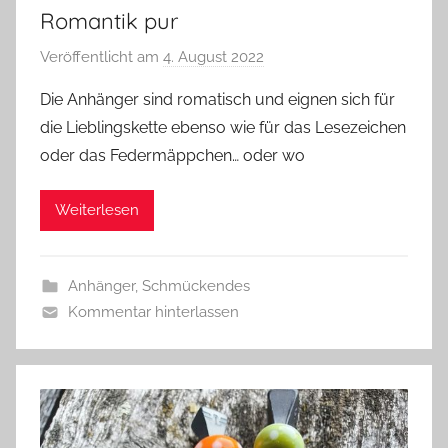
Romantik pur
Veröffentlicht am
4. August 2022
v
o
Die Anhänger sind romatisch und eignen sich für
n
die Lieblingskette ebenso wie für das Lesezeichen
G
oder das Federmäppchen… oder wo
l
a
Weiterlesen
s
z
w
Anhänger
,
Schmückendes
e
Kommentar hinterlassen
r
g