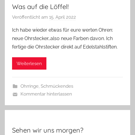
Was auf die Löffel!
Veröffentlicht am
15. April 2022
v
o
Ich habe wieder etwas für eure werten Ohren:
n
neue Ohrstecker…also neue Farben davon. Ich
G
fertige die Ohrstecker direkt auf Edelstahlstiften.
l
a
Weiterlesen
s
z
w
Ohrringe
,
Schmückendes
e
Kommentar hinterlassen
r
g
Sehen wir uns morgen?